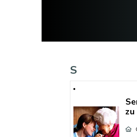
S
Se
zu