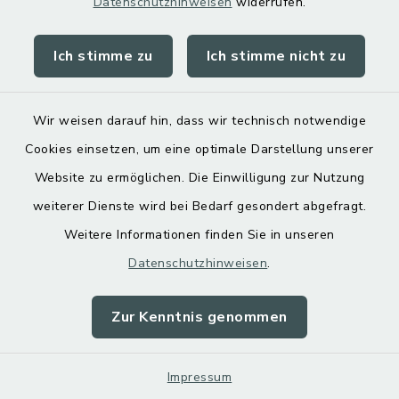
Datenschutzhinweisen
widerrufen.
bruckmuehl.de/kindedr-jugend-
senioren/elter-kind-
Ich stimme zu
Ich stimme nicht zu
gruppen.html
Wir weisen darauf hin, dass wir technisch notwendige
Evangelisch-
Cookies einsetzen, um eine optimale Darstellung unserer
Freikirchliche
Website zu ermöglichen. Die Einwilligung zur Nutzung
Gemeinde
weiterer Dienste wird bei Bedarf gesondert abgefragt.
Bruckmühl
Weitere Informationen finden Sie in unseren
Datenschutzhinweisen
.
Kirchdorfer Straße 9 B,
Zur Kenntnis genommen
83052 Bruckmühl
08062 7790173
Impressum
kontakt@efg-bruckmuehl.de