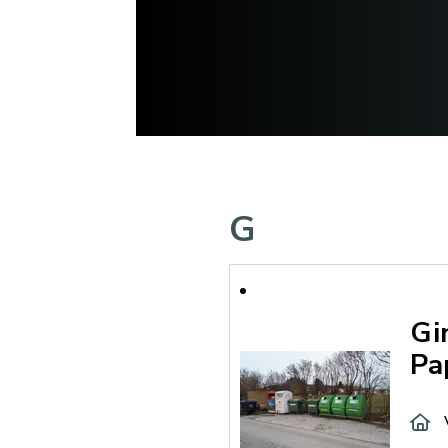
G
Gi
Pa