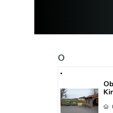
O
Ob
Ki