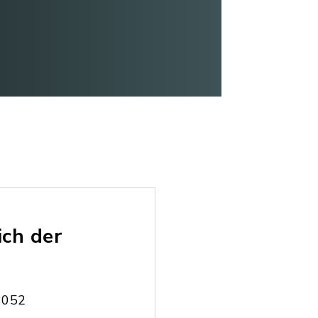
ich der
83052