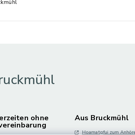
ckmühl
ruckmühl
erzeiten ohne
Aus Bruckmühl
vereinbarung
Hoamatgfui zum Anhör