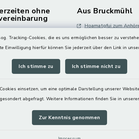
erzeiten ohne
Aus Bruckmühl
vereinbarung
Hoamatgfui zum Anhör
Freitag:
og. Tracking-Cookies, die es uns ermöglichen besser zu versteh
Digitaler Ortsplan
.00 Uhr
te Einwilligung hierfür können Sie jederzeit über den Link in uns
tzlich:
Ich stimme zu
Ich stimme nicht zu
.30 Uhr
zusätzlich:
Cookies einsetzen, um eine optimale Darstellung unserer Website
.00 Uhr
 gesondert abgefragt. Weitere Informationen finden Sie in unser
Zur Kenntnis genommen
Impressum
Sitemap
Cookie-Einstellungen
Impressum