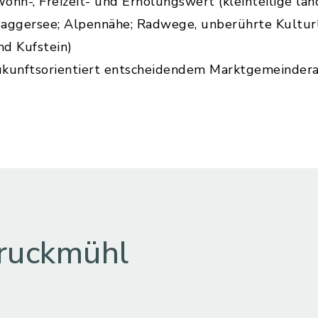
ohn-, Freizeit- und Erholungswert (kleinteilige l
aggersee; Alpennähe; Radwege, unberührte Kulturl
d Kufstein)
ukunftsorientiert entscheidendem Marktgemeinder
ruckmühl