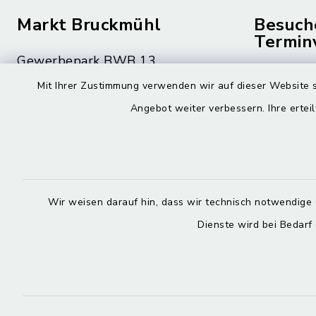
Markt Bruckmühl
Besuch
Termin
Gewerbepark BWB 13
Montag bis 
83052 Bruckmühl
Mit Ihrer Zustimmung verwenden wir auf dieser Website s
08.00 – 12
Angebot weiter verbessern. Ihre erteil
08062 59-0
Montag zusä
08062 59-9010
15.00 – 16
rathaus@bruckmuehl.de
Donnerstag 
Wir weisen darauf hin, dass wir technisch notwendige 
15.00 – 18
Dienste wird bei Bedarf
Kontakt
Barrierefreiheit
Datenschutz