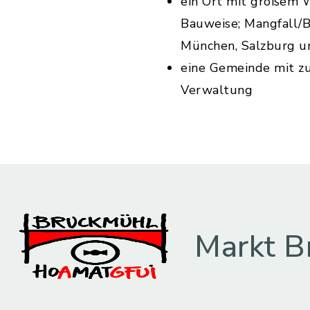
ein Ort mit großem W
Bauweise; Mangfall/B
München, Salzburg un
eine Gemeinde mit z
Verwaltung
Markt B