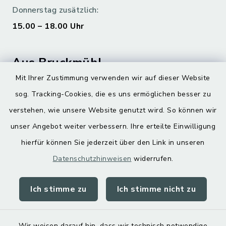
Donnerstag zusätzlich:
15.00 – 18.00 Uhr
Aus Bruckmühl
Mit Ihrer Zustimmung verwenden wir auf dieser Website
Hoamatgfui zum Anhören
sog. Tracking-Cookies, die es uns ermöglichen besser zu
Digitaler Ortsplan
verstehen, wie unsere Website genutzt wird. So können wir
unser Angebot weiter verbessern. Ihre erteilte Einwilligung
hierfür können Sie jederzeit über den Link in unseren
Datenschutzhinweisen
widerrufen.
Ich stimme zu
Ich stimme nicht zu
Kontakt
Barrierefreiheit
Wir weisen darauf hin, dass wir technisch notwendige