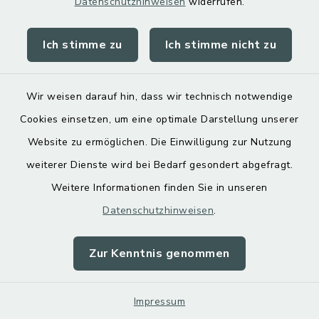
Datenschutzhinweisen
widerrufen.
bruckmuehl.de/kindedr-jugend-
senioren/elter-kind-
Ich stimme zu
Ich stimme nicht zu
gruppen.html
Wir weisen darauf hin, dass wir technisch notwendige
Evangelisch-
Cookies einsetzen, um eine optimale Darstellung unserer
Freikirchliche
Website zu ermöglichen. Die Einwilligung zur Nutzung
Gemeinde
weiterer Dienste wird bei Bedarf gesondert abgefragt.
Bruckmühl
Weitere Informationen finden Sie in unseren
Datenschutzhinweisen
.
Kirchdorfer Straße 9 B,
Zur Kenntnis genommen
83052 Bruckmühl
08062 7790173
Impressum
kontakt@efg-bruckmuehl.de