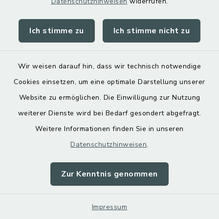
Datenschutzhinweisen
widerrufen.
bruckmuehl.de/kindedr-jugend-
senioren/elter-kind-
Ich stimme zu
Ich stimme nicht zu
gruppen.html
Wir weisen darauf hin, dass wir technisch notwendige
Evangelisch-
Cookies einsetzen, um eine optimale Darstellung unserer
Freikirchliche
Website zu ermöglichen. Die Einwilligung zur Nutzung
Gemeinde
weiterer Dienste wird bei Bedarf gesondert abgefragt.
Bruckmühl
Weitere Informationen finden Sie in unseren
Datenschutzhinweisen
.
Kirchdorfer Straße 9 B,
Zur Kenntnis genommen
83052 Bruckmühl
08062 7790173
Impressum
kontakt@efg-bruckmuehl.de