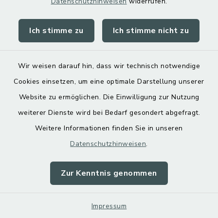
Datenschutzhinweisen
widerrufen.
bruckmuehl.de/kindedr-jugend-
senioren/elter-kind-
Ich stimme zu
Ich stimme nicht zu
gruppen.html
Wir weisen darauf hin, dass wir technisch notwendige
Evangelisch-
Cookies einsetzen, um eine optimale Darstellung unserer
Freikirchliche
Website zu ermöglichen. Die Einwilligung zur Nutzung
Gemeinde
weiterer Dienste wird bei Bedarf gesondert abgefragt.
Bruckmühl
Weitere Informationen finden Sie in unseren
Datenschutzhinweisen
.
Kirchdorfer Straße 9 B,
Zur Kenntnis genommen
83052 Bruckmühl
08062 7790173
Impressum
kontakt@efg-bruckmuehl.de