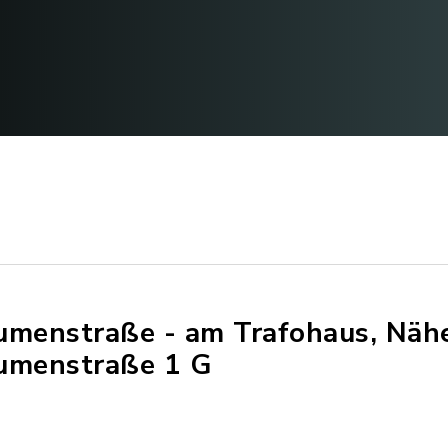
umenstraße - am Trafohaus, Näh
umenstraße 1 G