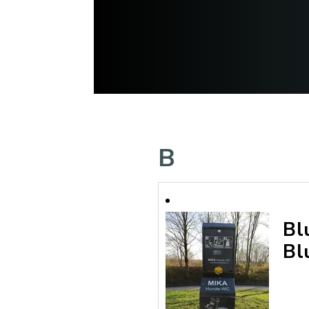
B
Bl
Bl