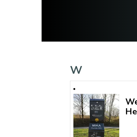
W
We
He