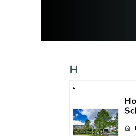
H
Ho
Sc