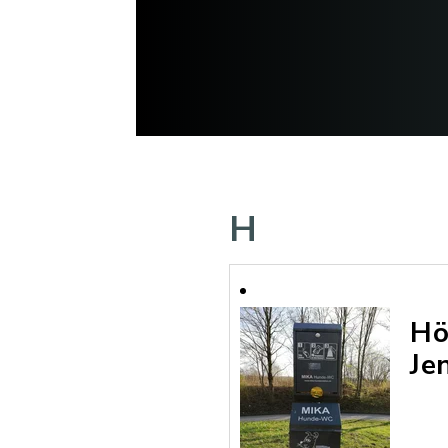
H
Hö
Je