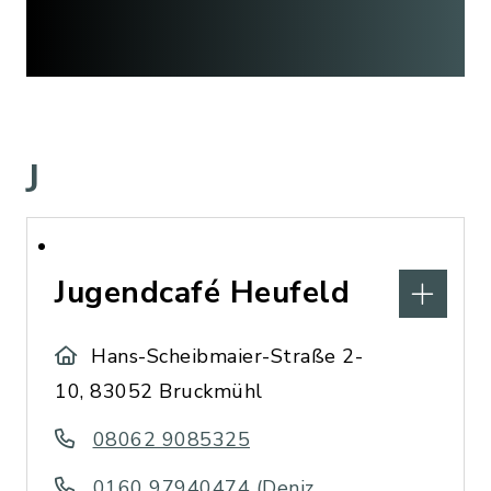
J
Jugendcafé Heufeld
Hans-Scheibmaier-Straße 2-
10, 83052 Bruckmühl
08062 9085325
0160 97940474 (Deniz