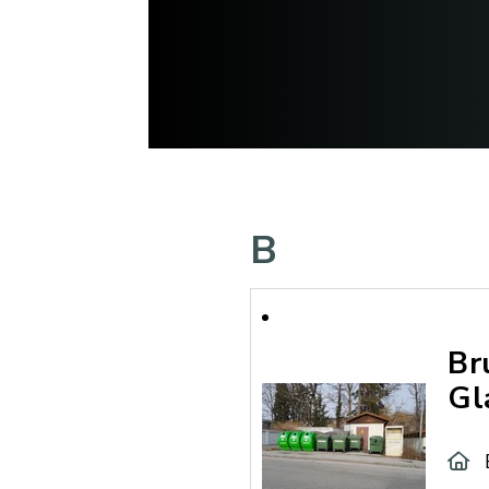
B
Br
Gl