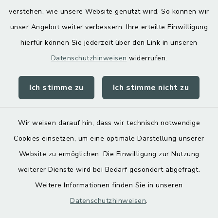
Digitaler Ortsplan
verstehen, wie unsere Website genutzt wird. So können wir
unser Angebot weiter verbessern. Ihre erteilte Einwilligung
hierfür können Sie jederzeit über den Link in unseren
Datenschutzhinweisen
widerrufen.
Ich stimme zu
Ich stimme nicht zu
Kontakt
Barrierefreiheit
Wir weisen darauf hin, dass wir technisch notwendige
Cookies einsetzen, um eine optimale Darstellung unserer
Datenschutz
Website zu ermöglichen. Die Einwilligung zur Nutzung
Impressum
weiterer Dienste wird bei Bedarf gesondert abgefragt.
Weitere Informationen finden Sie in unseren
Sitemap
Datenschutzhinweisen
.
Cookie-Einstellungen