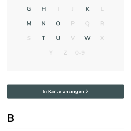
G
H
I
J
K
L
M
N
O
P
Q
R
S
T
U
V
W
X
Y
Z
0-9
In Karte anzeigen
B