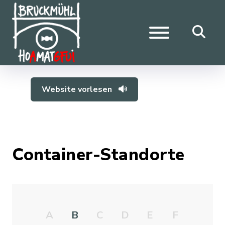
Website vorlesen
Container-Standorte
A
B
C
D
E
F