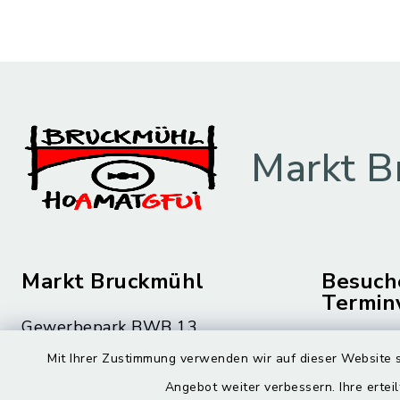
Markt B
Markt Bruckmühl
Besuch
Termin
Gewerbepark BWB 13
Montag bis 
83052 Bruckmühl
Mit Ihrer Zustimmung verwenden wir auf dieser Website s
08.00 – 12
Angebot weiter verbessern. Ihre erteil
08062 59-0