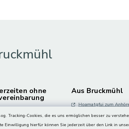
ruckmühl
erzeiten ohne
Aus Bruckmühl
vereinbarung
Hoamatgfui zum Anhör
Freitag:
og. Tracking-Cookies, die es uns ermöglichen besser zu versteh
Digitaler Ortsplan
.00 Uhr
te Einwilligung hierfür können Sie jederzeit über den Link in uns