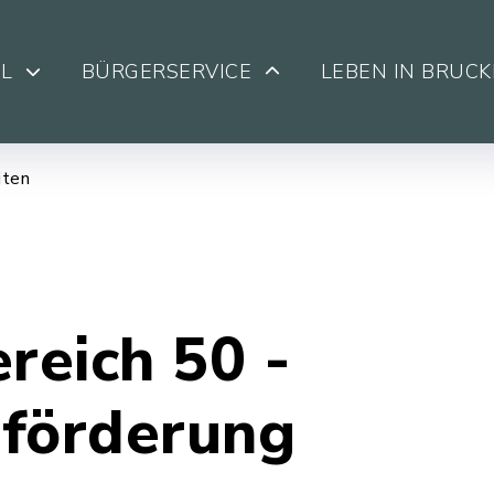
L
BÜRGERSERVICE
LEBEN IN BRUC
iten
reich 50 -
sförderung