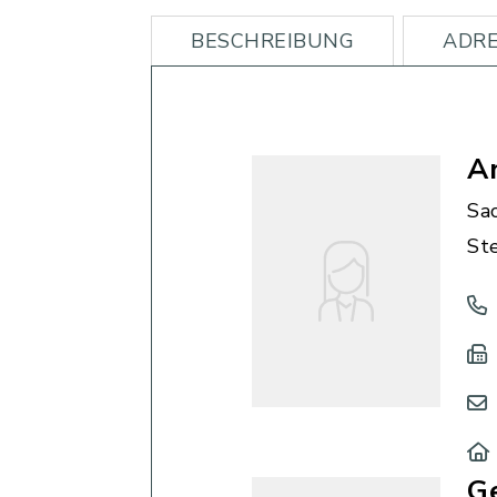
BESCHREIBUNG
ADRE
A
Sa
St
G