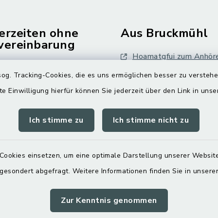
erzeiten ohne
Aus Bruckmühl
vereinbarung
Hoamatgfui zum Anhör
Freitag:
og. Tracking-Cookies, die es uns ermöglichen besser zu versteh
Digitaler Ortsplan
.00 Uhr
te Einwilligung hierfür können Sie jederzeit über den Link in uns
tzlich:
Ich stimme zu
Ich stimme nicht zu
.30 Uhr
zusätzlich:
Cookies einsetzen, um eine optimale Darstellung unserer Website
.00 Uhr
 gesondert abgefragt. Weitere Informationen finden Sie in unser
Zur Kenntnis genommen