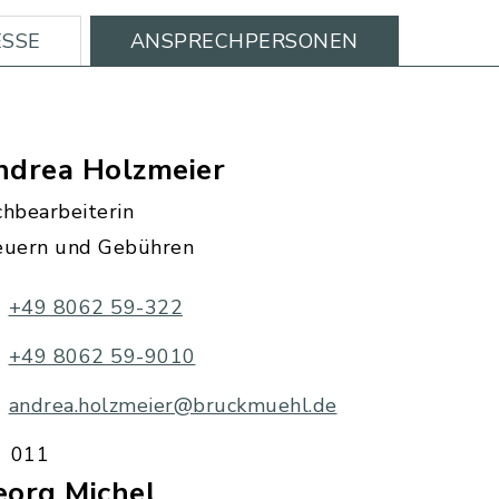
SSE
ANSPRECHPERSONEN
ndrea Holzmeier
chbearbeiterin
euern und Gebühren
+49 8062 59-322
+49 8062 59-9010
andrea.holzmeier@bruckmuehl.de
011
eorg Michel