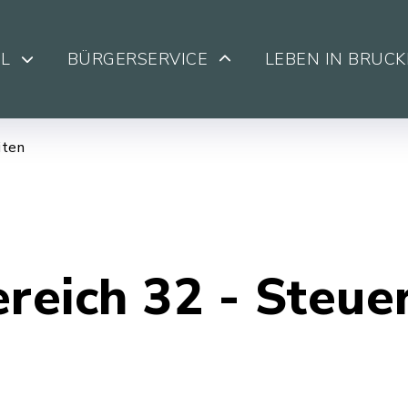
L
BÜRGERSERVICE
LEBEN IN BRUC
iten
reich 32 - Steue