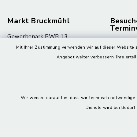
Markt Bruckmühl
Besuch
Termin
Gewerbepark BWB 13
Montag bis 
83052 Bruckmühl
Mit Ihrer Zustimmung verwenden wir auf dieser Website s
08.00 – 12
Angebot weiter verbessern. Ihre erteil
08062 59-0
Montag zusä
08062 59-9010
15.00 – 16
rathaus@bruckmuehl.de
Donnerstag 
Wir weisen darauf hin, dass wir technisch notwendige 
15.00 – 18
Dienste wird bei Bedarf