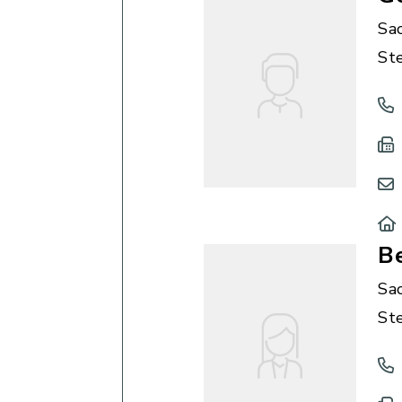
Sa
St
Be
Sa
St