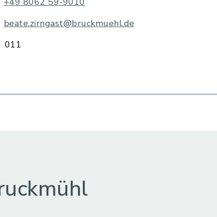
+49 8062 59-9010
beate.zirngast@bruckmuehl.de
011
ruckmühl