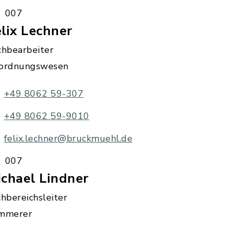
007
lix Lechner
chbearbeiter
ordnungswesen
+49 8062 59-307
+49 8062 59-9010
felix.lechner@bruckmuehl.de
007
chael Lindner
hbereichsleiter
mmerer