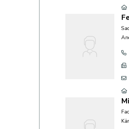
Fe
Sa
An
Mi
Fac
Kä