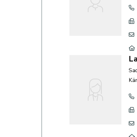
La
Sa
Kä