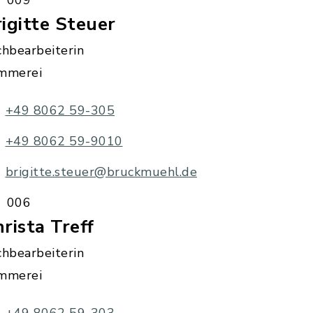
009
igitte Steuer
chbearbeiterin
mmerei
+49 8062 59-305
+49 8062 59-9010
brigitte.steuer@bruckmuehl.de
006
rista Treff
chbearbeiterin
mmerei