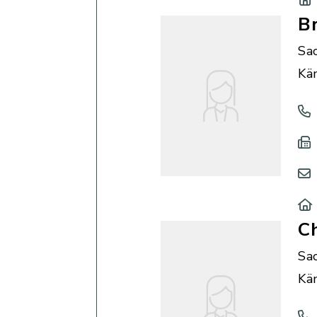
Br
Sa
Kä
Ch
Sa
Kä