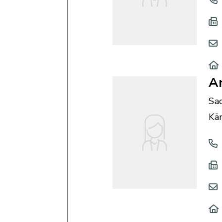
A
Sa
Kä