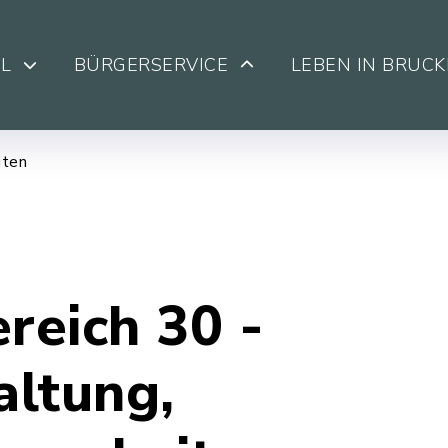
L
BÜRGERSERVICE
LEBEN IN BRUC
iten
reich 30 -
altung,