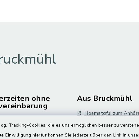
ruckmühl
erzeiten ohne
Aus Bruckmühl
vereinbarung
Hoamatgfui zum Anhör
Freitag:
og. Tracking-Cookies, die es uns ermöglichen besser zu versteh
Digitaler Ortsplan
.00 Uhr
te Einwilligung hierfür können Sie jederzeit über den Link in uns