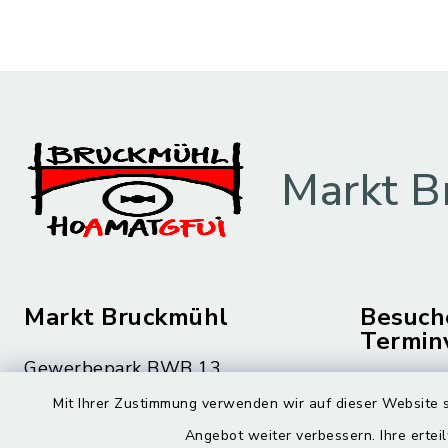
Markt B
Markt Bruckmühl
Besuch
Termin
Gewerbepark BWB 13
Montag bis 
83052 Bruckmühl
Mit Ihrer Zustimmung verwenden wir auf dieser Website s
08.00 – 12
Angebot weiter verbessern. Ihre erteil
08062 59-0