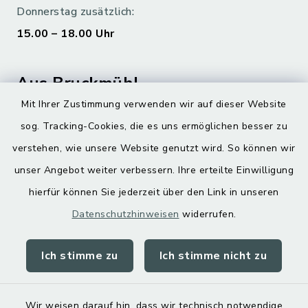
Donnerstag zusätzlich:
15.00 – 18.00 Uhr
Aus Bruckmühl
Mit Ihrer Zustimmung verwenden wir auf dieser Website
Hoamatgfui zum Anhören
sog. Tracking-Cookies, die es uns ermöglichen besser zu
Digitaler Ortsplan
verstehen, wie unsere Website genutzt wird. So können wir
unser Angebot weiter verbessern. Ihre erteilte Einwilligung
hierfür können Sie jederzeit über den Link in unseren
Datenschutzhinweisen
widerrufen.
Ich stimme zu
Ich stimme nicht zu
Kontakt
Barrierefreiheit
Wir weisen darauf hin, dass wir technisch notwendige