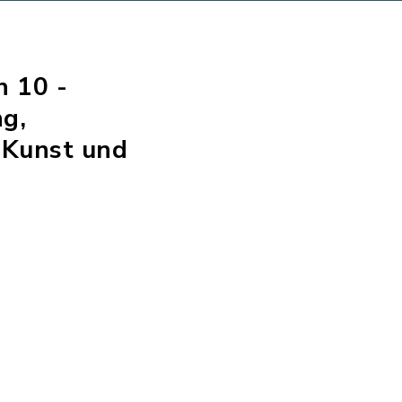
h 10 -
g,
 Kunst und
n