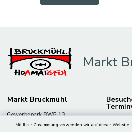
Markt B
Markt Bruckmühl
Besuch
Termin
Gewerbepark BWB 13
Montag bis 
83052 Bruckmühl
Mit Ihrer Zustimmung verwenden wir auf dieser Website s
08.00 – 12