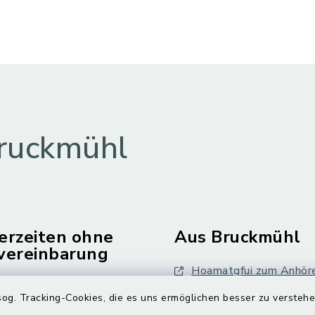
ruckmühl
erzeiten ohne
Aus Bruckmühl
vereinbarung
Hoamatgfui zum Anhör
Freitag:
og. Tracking-Cookies, die es uns ermöglichen besser zu versteh
Digitaler Ortsplan
.00 Uhr