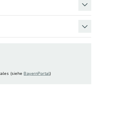
tales (siehe
BayernPortal
)