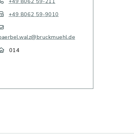
+49 8062 59-211
+49 8062 59-9010
baerbel.walz@bruckmuehl.de
014