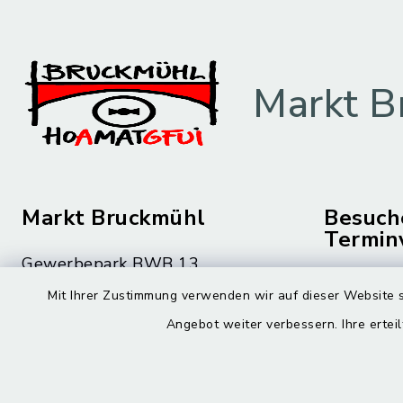
Markt B
Markt Bruckmühl
Besuch
Termin
Gewerbepark BWB 13
Montag bis 
83052 Bruckmühl
Mit Ihrer Zustimmung verwenden wir auf dieser Website s
08.00 – 12
Angebot weiter verbessern. Ihre erteil
08062 59-0
Montag zusä
08062 59-9010
15.00 – 16
rathaus@bruckmuehl.de