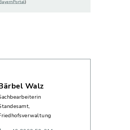
BayernPortal
)
Bärbel Walz
Sachbearbeiterin
Standesamt,
Friedhofsverwaltung