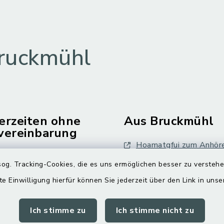
ruckmühl
erzeiten ohne
Aus Bruckmühl
vereinbarung
Hoamatgfui zum Anhör
Freitag:
og. Tracking-Cookies, die es uns ermöglichen besser zu versteh
Digitaler Ortsplan
.00 Uhr
te Einwilligung hierfür können Sie jederzeit über den Link in uns
tzlich:
Ich stimme zu
Ich stimme nicht zu
.30 Uhr