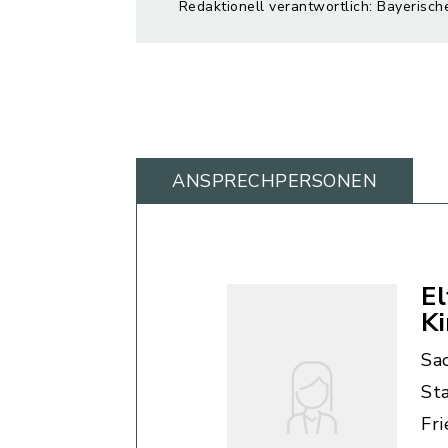
Redaktionell verantwortlich: Bayerisch
ANSPRECHPERSONEN
El
K
Sa
St
Fr