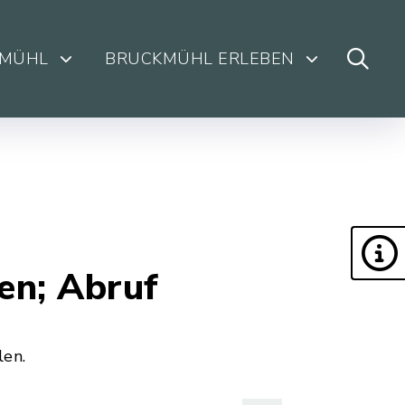
KMÜHL
BRUCKMÜHL ERLEBEN
en; Abruf
len.