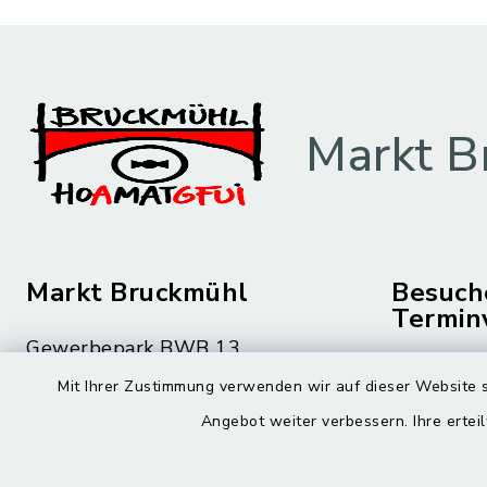
Markt B
Markt Bruckmühl
Besuch
Termin
Gewerbepark BWB 13
Montag bis 
83052 Bruckmühl
Mit Ihrer Zustimmung verwenden wir auf dieser Website s
08.00 – 12
Angebot weiter verbessern. Ihre erteil
08062 59-0
Montag zusä
08062 59-9010