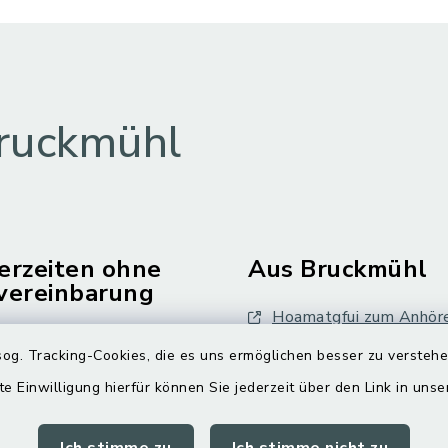
ruckmühl
erzeiten ohne
Aus Bruckmühl
vereinbarung
Hoamatgfui zum Anhör
Freitag:
og. Tracking-Cookies, die es uns ermöglichen besser zu versteh
Digitaler Ortsplan
.00 Uhr
te Einwilligung hierfür können Sie jederzeit über den Link in uns
tzlich: