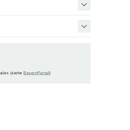
tales (siehe
BayernPortal
)