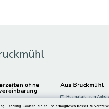
ruckmühl
erzeiten ohne
Aus Bruckmühl
vereinbarung
Hoamatgfui zum Anhör
Freitag:
og. Tracking-Cookies, die es uns ermöglichen besser zu versteh
Digitaler Ortsplan