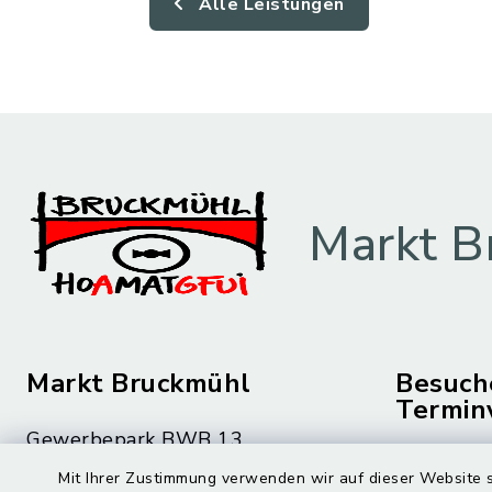
Alle Leistungen
Markt B
Markt Bruckmühl
Besuch
Termin
Gewerbepark BWB 13
Montag bis 
83052 Bruckmühl
Mit Ihrer Zustimmung verwenden wir auf dieser Website s