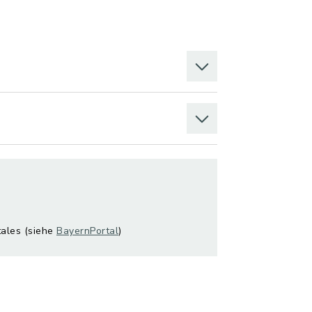
tales (siehe
BayernPortal
)