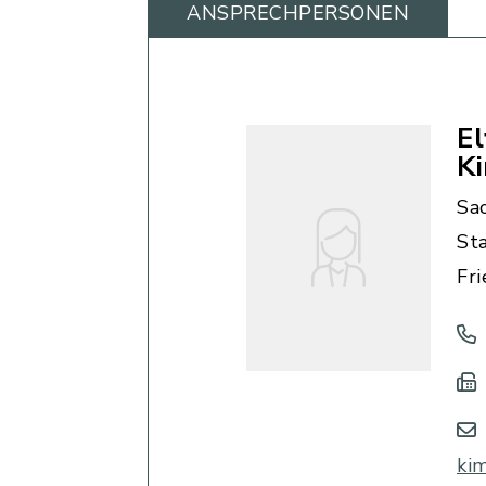
ANSPRECHPERSONEN
El
K
Sa
St
Fr
ki