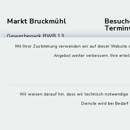
Markt Bruckmühl
Besuch
Termin
Gewerbepark BWB 13
Montag bis 
83052 Bruckmühl
Mit Ihrer Zustimmung verwenden wir auf dieser Website s
08.00 – 12
Angebot weiter verbessern. Ihre erteil
08062 59-0
Montag zusä
08062 59-9010
15.00 – 16
rathaus@bruckmuehl.de
Donnerstag 
Wir weisen darauf hin, dass wir technisch notwendige 
15.00 – 18
Dienste wird bei Bedarf