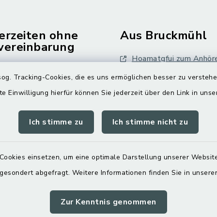
erzeiten ohne
Aus Bruckmühl
vereinbarung
Hoamatgfui zum Anhör
Freitag:
og. Tracking-Cookies, die es uns ermöglichen besser zu versteh
Digitaler Ortsplan
.00 Uhr
te Einwilligung hierfür können Sie jederzeit über den Link in uns
tzlich:
Ich stimme zu
Ich stimme nicht zu
.30 Uhr
zusätzlich:
Cookies einsetzen, um eine optimale Darstellung unserer Website
.00 Uhr
 gesondert abgefragt. Weitere Informationen finden Sie in unser
Zur Kenntnis genommen