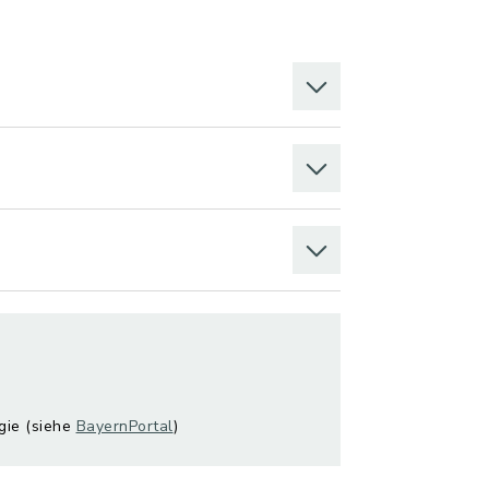
gie (siehe
BayernPortal
)