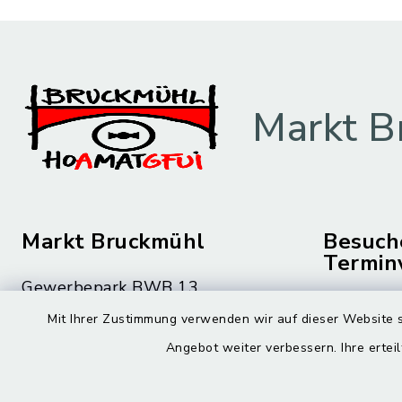
Markt B
Markt Bruckmühl
Besuch
Termin
Gewerbepark BWB 13
Montag bis 
83052 Bruckmühl
Mit Ihrer Zustimmung verwenden wir auf dieser Website s
08.00 – 12
Angebot weiter verbessern. Ihre erteil
08062 59-0
Montag zusä
08062 59-9010