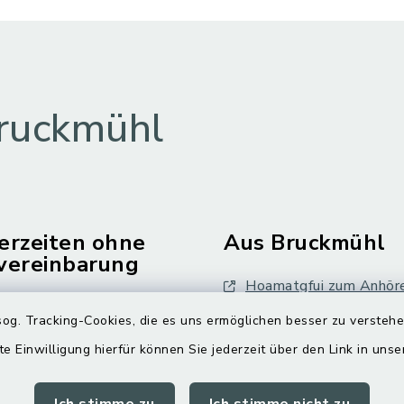
ruckmühl
erzeiten ohne
Aus Bruckmühl
vereinbarung
Hoamatgfui zum Anhör
Freitag:
og. Tracking-Cookies, die es uns ermöglichen besser zu versteh
Digitaler Ortsplan
.00 Uhr
te Einwilligung hierfür können Sie jederzeit über den Link in uns
tzlich: