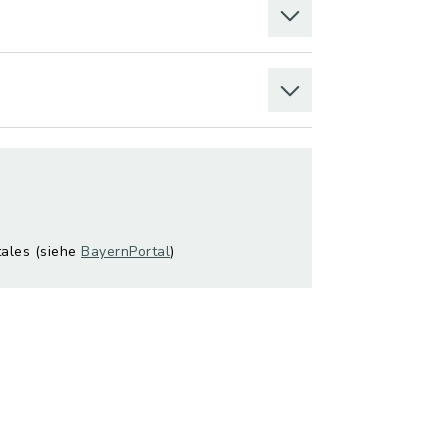
tales (siehe
BayernPortal
)