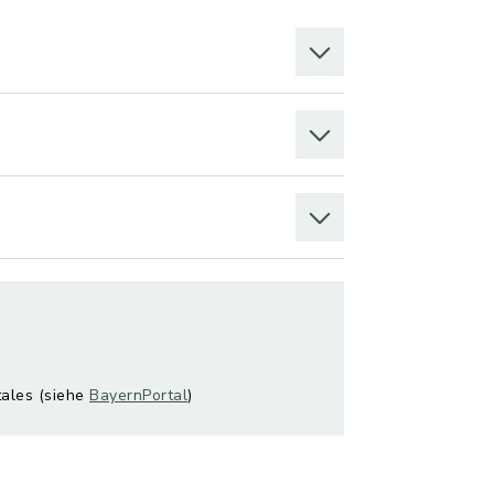
tales (siehe
BayernPortal
)