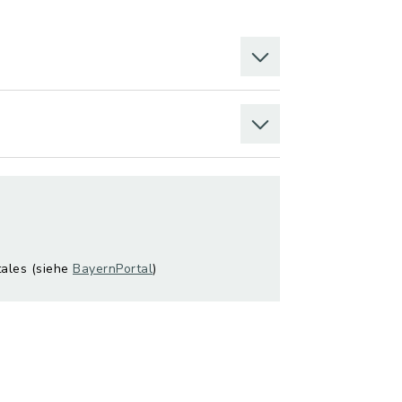
tales (siehe
BayernPortal
)