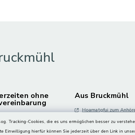
ruckmühl
erzeiten ohne
Aus Bruckmühl
vereinbarung
Hoamatgfui zum Anhör
Freitag:
og. Tracking-Cookies, die es uns ermöglichen besser zu versteh
Digitaler Ortsplan
.00 Uhr
te Einwilligung hierfür können Sie jederzeit über den Link in uns