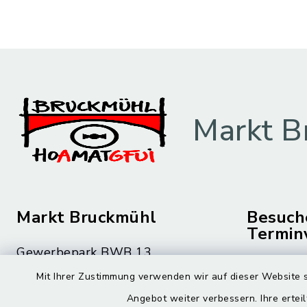
Markt B
Markt Bruckmühl
Besuch
Termin
Gewerbepark BWB 13
Montag bis 
83052 Bruckmühl
Mit Ihrer Zustimmung verwenden wir auf dieser Website s
08.00 – 12
Angebot weiter verbessern. Ihre erteil
08062 59-0