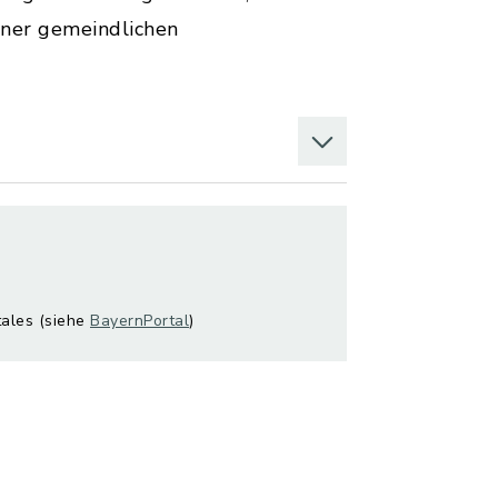
iner gemeindlichen
tales (siehe
BayernPortal
)