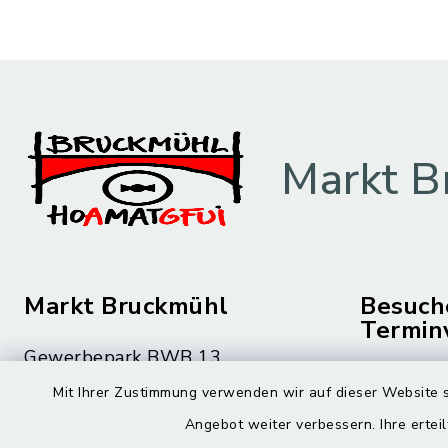
Markt B
Markt Bruckmühl
Besuch
Termin
Gewerbepark BWB 13
Montag bis 
83052 Bruckmühl
Mit Ihrer Zustimmung verwenden wir auf dieser Website s
08.00 – 12
Angebot weiter verbessern. Ihre erteil
08062 59-0