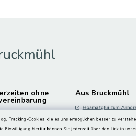
ruckmühl
erzeiten ohne
Aus Bruckmühl
vereinbarung
Hoamatgfui zum Anhör
Freitag:
og. Tracking-Cookies, die es uns ermöglichen besser zu versteh
Digitaler Ortsplan
.00 Uhr
te Einwilligung hierfür können Sie jederzeit über den Link in uns