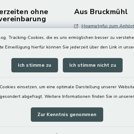
erzeiten ohne
Aus Bruckmühl
vereinbarung
Hoamatgfui zum Anhör
Freitag:
og. Tracking-Cookies, die es uns ermöglichen besser zu versteh
Digitaler Ortsplan
.00 Uhr
te Einwilligung hierfür können Sie jederzeit über den Link in uns
tzlich:
Ich stimme zu
Ich stimme nicht zu
.30 Uhr
zusätzlich:
Cookies einsetzen, um eine optimale Darstellung unserer Website
.00 Uhr
 gesondert abgefragt. Weitere Informationen finden Sie in unser
Zur Kenntnis genommen
Impressum
Sitemap
Cookie-Einstellungen