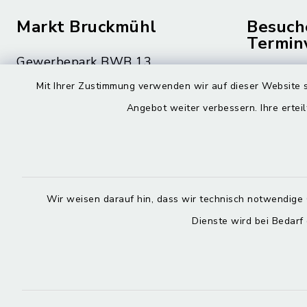
Markt Bruckmühl
Besuch
Termin
Gewerbepark BWB 13
Montag bis 
83052 Bruckmühl
Mit Ihrer Zustimmung verwenden wir auf dieser Website s
08.00 – 12
Angebot weiter verbessern. Ihre erteil
08062 59-0
Montag zusä
08062 59-9010
15.00 – 16
rathaus@bruckmuehl.de
Donnerstag 
Wir weisen darauf hin, dass wir technisch notwendige 
15.00 – 18
Dienste wird bei Bedarf
Kontakt
Barrierefreiheit
Datenschutz