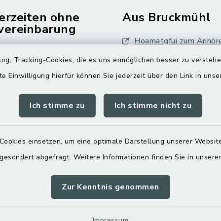
erzeiten ohne
Aus Bruckmühl
vereinbarung
Hoamatgfui zum Anhör
Freitag:
og. Tracking-Cookies, die es uns ermöglichen besser zu versteh
Digitaler Ortsplan
.00 Uhr
te Einwilligung hierfür können Sie jederzeit über den Link in uns
tzlich:
Ich stimme zu
Ich stimme nicht zu
.30 Uhr
zusätzlich:
Cookies einsetzen, um eine optimale Darstellung unserer Website
.00 Uhr
 gesondert abgefragt. Weitere Informationen finden Sie in unser
Zur Kenntnis genommen
Impressum
Sitemap
Cookie-Einstellungen
Impressum