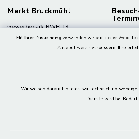
Markt Bruckmühl
Besuch
Termin
Gewerbepark BWB 13
Montag bis 
83052 Bruckmühl
Mit Ihrer Zustimmung verwenden wir auf dieser Website s
08.00 – 12
Angebot weiter verbessern. Ihre erteil
08062 59-0
Montag zusä
08062 59-9010
15.00 – 16
rathaus@bruckmuehl.de
Donnerstag 
Wir weisen darauf hin, dass wir technisch notwendige 
15.00 – 18
Dienste wird bei Bedarf
Kontakt
Barrierefreiheit
Datenschutz