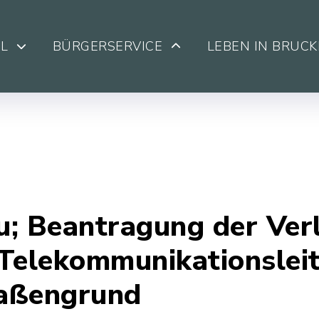
L
BÜRGERSERVICE
LEBEN IN BRUC
u; Beantragung der Ver
Telekommunikationslei
raßengrund