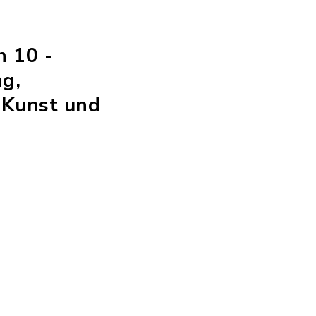
h 10 -
g,
 Kunst und
n