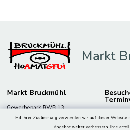
Markt B
Markt Bruckmühl
Besuch
Termin
Gewerbepark BWB 13
Montag bis 
83052 Bruckmühl
Mit Ihrer Zustimmung verwenden wir auf dieser Website s
08.00 – 12
Angebot weiter verbessern. Ihre erteil
08062 59-0