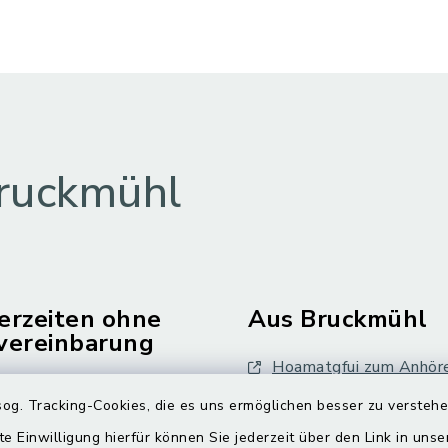
ruckmühl
erzeiten ohne
Aus Bruckmühl
vereinbarung
Hoamatgfui zum Anhör
Freitag:
og. Tracking-Cookies, die es uns ermöglichen besser zu versteh
Digitaler Ortsplan
.00 Uhr
te Einwilligung hierfür können Sie jederzeit über den Link in uns