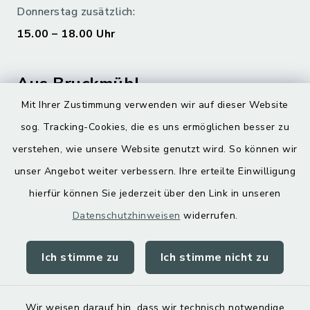
Donnerstag zusätzlich:
15.00 – 18.00 Uhr
Aus Bruckmühl
Mit Ihrer Zustimmung verwenden wir auf dieser Website
Hoamatgfui zum Anhören
sog. Tracking-Cookies, die es uns ermöglichen besser zu
Digitaler Ortsplan
verstehen, wie unsere Website genutzt wird. So können wir
unser Angebot weiter verbessern. Ihre erteilte Einwilligung
hierfür können Sie jederzeit über den Link in unseren
Datenschutzhinweisen
widerrufen.
Ich stimme zu
Ich stimme nicht zu
Kontakt
Barrierefreiheit
Wir weisen darauf hin, dass wir technisch notwendige