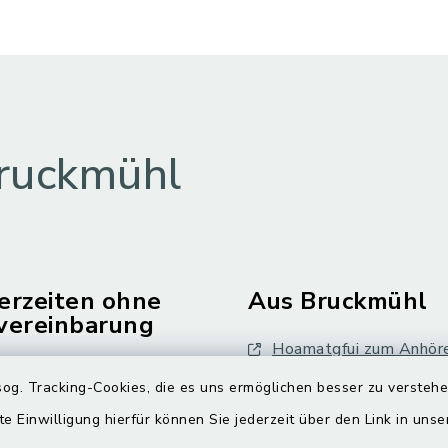
ruckmühl
erzeiten ohne
Aus Bruckmühl
vereinbarung
Hoamatgfui zum Anhör
Freitag:
og. Tracking-Cookies, die es uns ermöglichen besser zu versteh
Digitaler Ortsplan
.00 Uhr
te Einwilligung hierfür können Sie jederzeit über den Link in uns