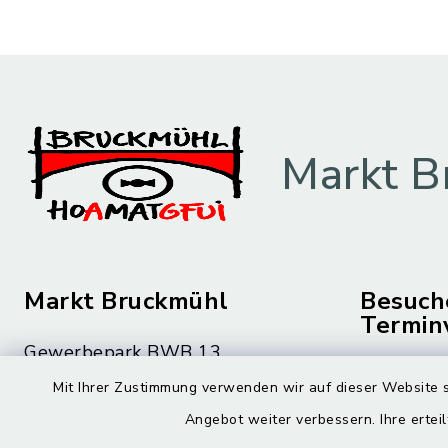
Markt B
Markt Bruckmühl
Besuch
Termin
Gewerbepark BWB 13
Montag bis 
83052 Bruckmühl
Mit Ihrer Zustimmung verwenden wir auf dieser Website s
08.00 – 12
Angebot weiter verbessern. Ihre erteil
08062 59-0