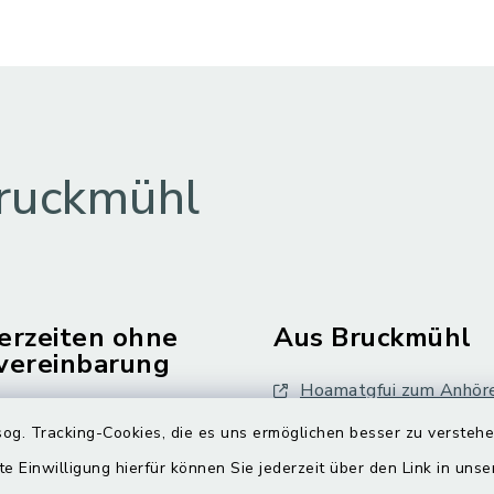
ruckmühl
erzeiten ohne
Aus Bruckmühl
vereinbarung
Hoamatgfui zum Anhör
Freitag:
og. Tracking-Cookies, die es uns ermöglichen besser zu versteh
Digitaler Ortsplan
.00 Uhr
te Einwilligung hierfür können Sie jederzeit über den Link in uns