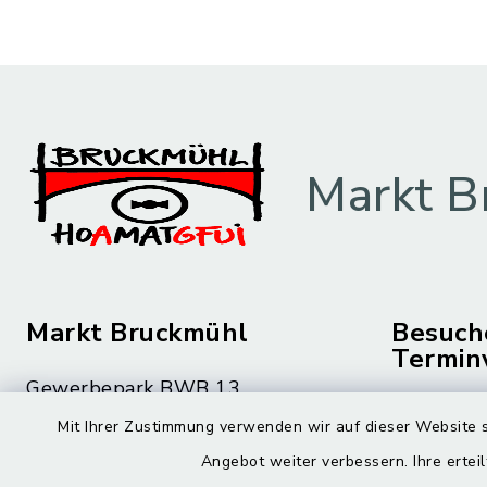
Markt B
Markt Bruckmühl
Besuch
Termin
Gewerbepark BWB 13
Montag bis 
83052 Bruckmühl
Mit Ihrer Zustimmung verwenden wir auf dieser Website s
08.00 – 12
Angebot weiter verbessern. Ihre erteil
08062 59-0