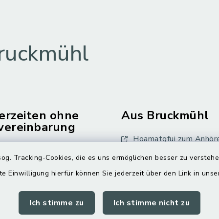
ruckmühl
erzeiten ohne
Aus Bruckmühl
vereinbarung
Hoamatgfui zum Anhör
Freitag:
og. Tracking-Cookies, die es uns ermöglichen besser zu versteh
Digitaler Ortsplan
.00 Uhr
te Einwilligung hierfür können Sie jederzeit über den Link in uns
tzlich:
Ich stimme zu
Ich stimme nicht zu
.30 Uhr