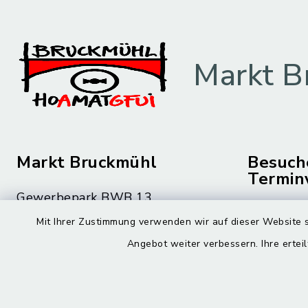
Markt B
Markt Bruckmühl
Besuch
Termin
Gewerbepark BWB 13
Montag bis 
83052 Bruckmühl
Mit Ihrer Zustimmung verwenden wir auf dieser Website s
08.00 – 12
Angebot weiter verbessern. Ihre erteil
08062 59-0
Montag zusä
08062 59-9010
15.00 – 16
rathaus@bruckmuehl.de