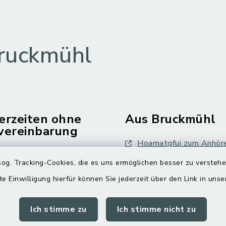
ruckmühl
erzeiten ohne
Aus Bruckmühl
vereinbarung
Hoamatgfui zum Anhör
Freitag:
og. Tracking-Cookies, die es uns ermöglichen besser zu versteh
Digitaler Ortsplan
.00 Uhr
te Einwilligung hierfür können Sie jederzeit über den Link in uns
tzlich:
Ich stimme zu
Ich stimme nicht zu
.30 Uhr