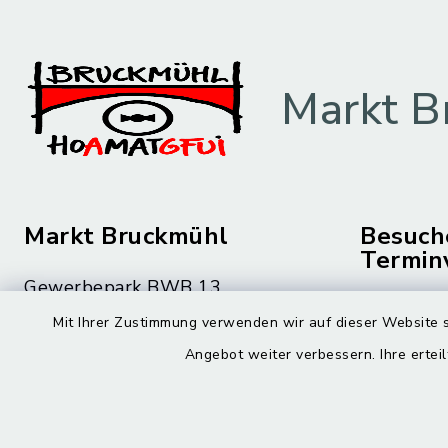
Markt B
Markt Bruckmühl
Besuch
Termin
Gewerbepark BWB 13
Montag bis 
83052 Bruckmühl
Mit Ihrer Zustimmung verwenden wir auf dieser Website s
08.00 – 12
Angebot weiter verbessern. Ihre erteil
08062 59-0
Montag zusä
08062 59-9010
15.00 – 16
rathaus@bruckmuehl.de